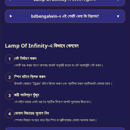
bdbengalwin-এ এই গেমটি খেলা কি নিরাপদ?
▼
Lamp Of Infinity-এ কিভাবে খেলবেন
বেট নির্ধারণ করুন
1
গেমটি শুরু করার আগে আপনার বাজেট অনুযায়ী কয়েন বা বেট অ্যামাউন্ট সেট করুন।
স্পিন বাটনে ক্লিক করুন
2
রিলগুলি ঘোরাতে 'Spin' বাটনে ক্লিক করুন এবং প্রতীক্ষা করুন প্রতীকগুলি কোথায় থামে।
জয়ী সংমিশ্রণ খুঁজুন
3
পে-লাইন বরাবর একই ধরণের প্রতীক মিললে আপনি পুরস্কার জিতবেন।
বোনাস ফিচারের সুযোগ নিন
4
স্পেশাল সিম্বল সংগ্রহ করে ফ্রি স্পিন বা মাল্টিপ্লায়ার বোনাস আনলক করুন।