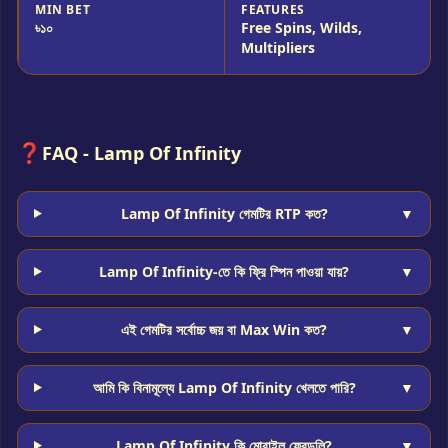
MIN BET
FEATURES
৳১০
Free Spins, Wilds,
Multipliers
❓
FAQ - Lamp Of Infinity
Lamp Of Infinity গেমটির RTP কত?
▼
Lamp Of Infinity-তে কি ফ্রি স্পিন পাওয়া যায়?
▼
এই গেমটির সর্বোচ্চ জয় বা Max Win কত?
▼
আমি কি বিনামূল্যে Lamp Of Infinity খেলতে পারি?
▼
Lamp Of Infinity কি মোবাইল ফ্রেন্ডলি?
▼