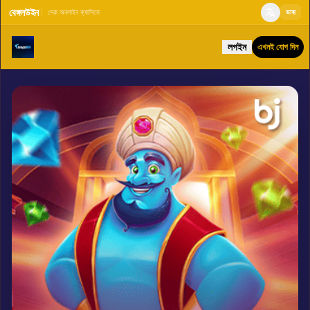
বেঙ্গলউইন
সেরা অনলাইন ক্যাসিনো
ভাষা
লগইন
এখনই যোগ দিন