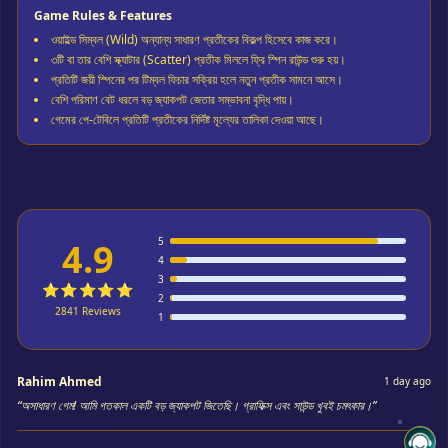
Game Rules & Features
ওয়াইল্ড সিম্বল (Wild) অন্যান্য সাধারণ প্রতীকের বিকল্প হিসেবে কাজ করে।
৩টি বা তার বেশি স্ক্যাটার (Scatter) প্রতীক মিললে ফ্রি স্পিন রাউন্ড শুরু হয়।
প্রতিটি জয়ী স্পিনের পর টিম্বল ফিচার সক্রিয় হলে নতুন প্রতীক সামনে আসে।
বেশি পরিমাণ বেট ধরলে বড় জ্যাকপট জেতার সম্ভাবনা বৃদ্ধি পায়।
গেমের পে-টেবিলে প্রতিটি প্রতীকের নির্দিষ্ট মূল্যের তালিকা দেওয়া আছে।
5
4.9
4
3
⭐⭐⭐⭐⭐
2
2841 Reviews
1
Rahim Ahmed
1 day ago
“অসাধারণ গেম! আমি গতকাল একটি বড় জ্যাকপট জিতেছি। গ্রাফিক্স এবং সাউন্ড খুবই চমৎকার।”