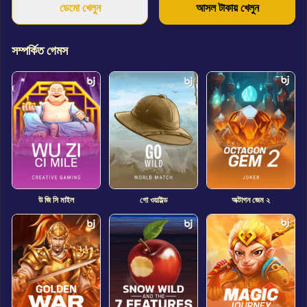
ডেমো খেলুন
আসল টাকায় খেলুন
সম্পর্কিত গেমস
উ জি সি মাইল
গো ওয়াইল্ড
অক্টাগন জেম ২