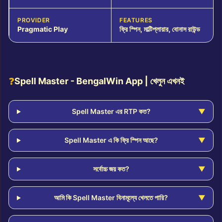
PROVIDER
FEATURES
Pragmatic Play
ফ্রি স্পিন, মাল্টিপ্লায়ার, বোনাস রাউন্ড
❓
Spell Master - BengalWin App | খেলুন এখনই
Spell Master এর RTP কত?
▼
Spell Master এ কি ফ্রি স্পিন আছে?
▼
সর্বোচ্চ জয় কত?
▼
আমি কি Spell Master বিনামূল্যে খেলতে পারি?
▼