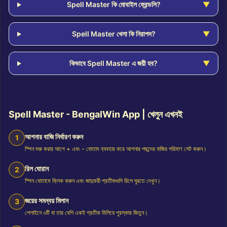
Spell Master কি মোবাইল ফ্রেন্ডলি?
▼
Spell Master খেলা কি নিরাপদ?
▼
কিভাবে Spell Master এ জয়ী হব?
▼
Spell Master - BengalWin App | খেলুন এখনই
আপনার বাজি নির্ধারণ করুন
1
স্পিন শুরু করার আগে + এবং - বোতাম ব্যবহার করে আপনার পছন্দের বাজির পরিমাণ সেট করুন।
রিল ঘোরান
2
স্পিন বোতামে ক্লিক করুন এবং জাদুকরী প্রতীকগুলি রিলে ঘুরতে দেখুন।
জয়ের সমন্বয় মিলান
3
পেলাইনে ৩টি বা তার বেশি একই প্রতীক মিলিয়ে পুরস্কার জিতুন।