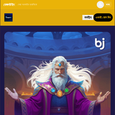
বেঙ্গলউইন
সেরা অনলাইন ক্যাসিনো
ভাষা
লগইন
এখনই যোগ দিন