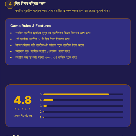
ফ্রি স্পিন সক্রিয় করুন
4
স্ক্যাটার প্রতীক সংগ্রহ করে বোনাস রাউন্ড আনলক করুন এবং বড় জয়ের সুযোগ পান।
Game Rules & Features
ওয়াইল্ড প্রতীক স্ক্যাটার ছাড়া সব প্রতীকের বিকল্প হিসেবে কাজ করে
৩টি স্ক্যাটার প্রতীক ১০টি ফ্রি স্পিন ট্রিগার করে
টাম্বল ফিচার জয়ী প্রতীকগুলি সরিয়ে নতুন প্রতীক নিয়ে আসে
ম্যাজিক বুক প্রতীক সর্বোচ্চ পেআউট প্রদান করে
সর্বোচ্চ জয় আপনার বাজির ৫০০০ গুণ পর্যন্ত হতে পারে
5
4.8
4
3
⭐⭐⭐⭐⭐
2
২,৮৪৫ Reviews
1