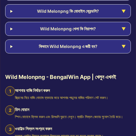
Wild Melonpng কি মোবাইল ফ্রেন্ডলি?
▼
Wild Melonpng খেলা কি নিরাপদ?
▼
কিভাবে Wild Melonpng এ জয়ী হব?
▼
Wild Melonpng - BengalWin App | খেলুন এখনই
আপনার বাজি নির্ধারণ করুন
1
স্ক্রিনের নিচে বাজি বোতাম ব্যবহার করে আপনার পছন্দের বাজির পরিমাণ সেট করুন।
রিল ঘোরান
2
স্পিন বোতামে ক্লিক করুন এবং রিলগুলি ঘুরতে দেখুন। ম্যাচিং সিম্বল জেতার সুযোগ তৈরি করে।
ওয়াইল্ড সিম্বল সংগ্রহ করুন
3
তরমুজ ওয়াইল্ড সিম্বল অন্যান্য সিম্বলের জায়গায় বসে বড় জয়ের সুযোগ বাড়ায়।