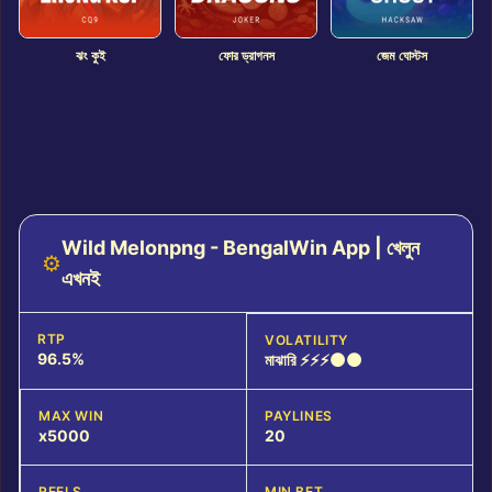
ঝং কুই
ফোর ড্রাগনস
জেম ঘোস্টস
Wild Melonpng - BengalWin App | খেলুন
⚙️
এখনই
RTP
VOLATILITY
96.5%
মাঝারি ⚡⚡⚡🌑🌑
MAX WIN
PAYLINES
x5000
20
REELS
MIN BET