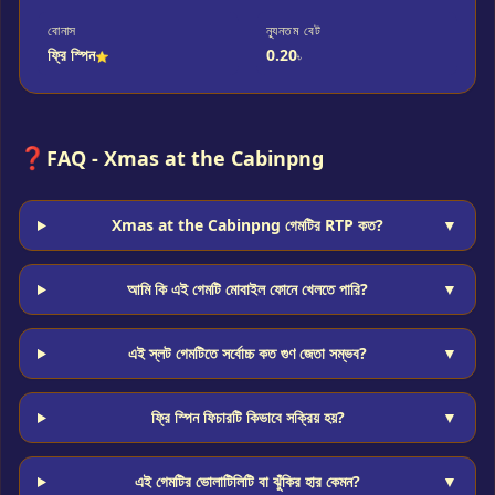
বোনাস
ন্যূনতম বেট
ফ্রি স্পিন
0.20
⭐
৳
❓
FAQ - Xmas at the Cabinpng
Xmas at the Cabinpng গেমটির RTP কত?
▼
আমি কি এই গেমটি মোবাইল ফোনে খেলতে পারি?
▼
এই স্লট গেমটিতে সর্বোচ্চ কত গুণ জেতা সম্ভব?
▼
ফ্রি স্পিন ফিচারটি কিভাবে সক্রিয় হয়?
▼
এই গেমটির ভোলাটিলিটি বা ঝুঁকির হার কেমন?
▼