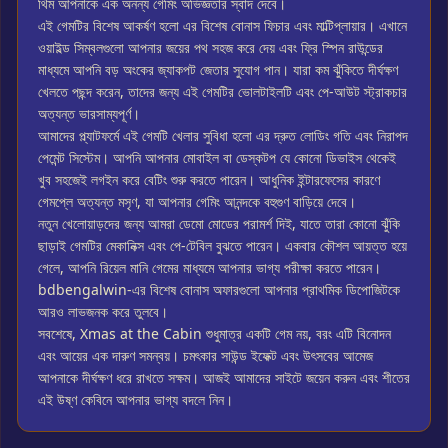
থিম আপনাকে এক অনন্য গেমিং অভিজ্ঞতার স্বাদ দেবে।
এই গেমটির বিশেষ আকর্ষণ হলো এর বিশেষ বোনাস ফিচার এবং মাল্টিপ্লায়ার। এখানে
ওয়াইল্ড সিম্বলগুলো আপনার জয়ের পথ সহজ করে দেয় এবং ফ্রি স্পিন রাউন্ডের
মাধ্যমে আপনি বড় অংকের জ্যাকপট জেতার সুযোগ পান। যারা কম ঝুঁকিতে দীর্ঘক্ষণ
খেলতে পছন্দ করেন, তাদের জন্য এই গেমটির ভোলটাইলটি এবং পে-আউট স্ট্রাকচার
অত্যন্ত ভারসাম্যপূর্ণ।
আমাদের প্ল্যাটফর্মে এই গেমটি খেলার সুবিধা হলো এর দ্রুত লোডিং গতি এবং নিরাপদ
পেমেন্ট সিস্টেম। আপনি আপনার মোবাইল বা ডেস্কটপ যে কোনো ডিভাইস থেকেই
খুব সহজেই লগইন করে বেটিং শুরু করতে পারেন। আধুনিক ইন্টারফেসের কারণে
গেমপ্লে অত্যন্ত মসৃণ, যা আপনার গেমিং আনন্দকে বহুগুণ বাড়িয়ে দেবে।
নতুন খেলোয়াড়দের জন্য আমরা ডেমো মোডের পরামর্শ দিই, যাতে তারা কোনো ঝুঁকি
ছাড়াই গেমটির মেকানিক্স এবং পে-টেবিল বুঝতে পারেন। একবার কৌশল আয়ত্ত হয়ে
গেলে, আপনি রিয়েল মানি গেমের মাধ্যমে আপনার ভাগ্য পরীক্ষা করতে পারেন।
bdbengalwin-এর বিশেষ বোনাস অফারগুলো আপনার প্রাথমিক ডিপোজিটকে
আরও লাভজনক করে তুলবে।
সবশেষে, Xmas at the Cabin শুধুমাত্র একটি গেম নয়, বরং এটি বিনোদন
এবং আয়ের এক দারুণ সমন্বয়। চমৎকার সাউন্ড ইফেক্ট এবং উৎসবের আমেজ
আপনাকে দীর্ঘক্ষণ ধরে রাখতে সক্ষম। আজই আমাদের সাইটে জয়েন করুন এবং শীতের
এই উষ্ণ কেবিনে আপনার ভাগ্য বদলে নিন।