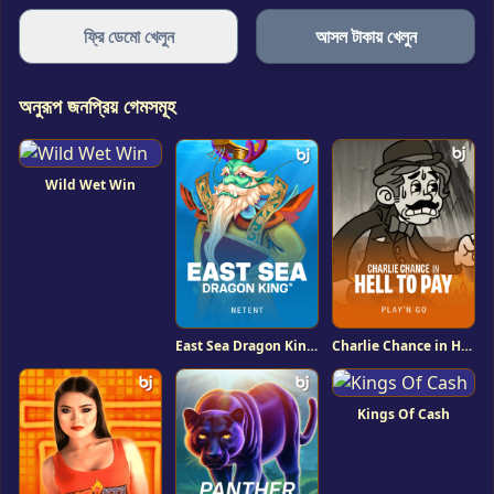
ফ্রি ডেমো খেলুন
আসল টাকায় খেলুন
অনুরূপ জনপ্রিয় গেমসমূহ
Wild Wet Win
East Sea Dragon King™
Charlie Chance in Hell to Pay
Kings Of Cash