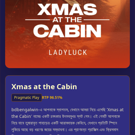
▶
Xmas at the Cabin
Pragmatic Play
RTP 96.51%
bdbengalwin-এ আপনাকে স্বাগতম, যেখানে আমরা নিয়ে এসেছি 'Xmas at
the Cabin' নামের একটি চমৎকার উৎসবমুখর স্লট গেম। এই গেমটি আপনাকে
নিয়ে যাবে তুষারাবৃত পাহাড়ের একটি আরামদায়ক কেবিনে, যেখানে প্রতিটি স্পিনে
লুকিয়ে আছে বড় ধরণের জয়ের সম্ভাবনা। এর প্রাণবন্ত গ্রাফিক্স এবং ক্রিসমাস