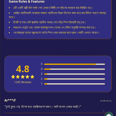
Game Rules & Features
এটি একটি মাল্টি-রিল স্লট গেম যেখানে নির্দিষ্ট পে-লাইনের মাধ্যমে জয় নির্ধারিত হয়।
ওয়াইল্ড প্রতীকগুলি অন্যান্য সাধারণ প্রতীকের বিকল্প হিসেবে কাজ করে জয় নিশ্চিত করতে সাহায্য
করে।
তিনটি বা তার বেশি স্ক্যাটার প্রতীক পাওয়া গেলে ফ্রি স্পিন ফিচারটি চালু হয়।
সবগুলো পেমেন্ট এবং বোনাস ক্যালকুলেশন গেমের পে-টেবিল অনুযায়ী সম্পন্ন করা হয়।
খেলোয়াড়রা তাদের পছন্দমতো অটো-স্পিন মোড ব্যবহার করে দ্রুত গেমটি খেলতে পারেন।
5
4.8
4
3
⭐⭐⭐⭐⭐
2
1245 Reviews
1
Ar***if
২০২৪-০৫-১২
“খুবই সুন্দর গেম, বিশেষ করে গ্রাফিক্সগুলো দারুণ। আমি অনেক এনজয় করছি।”