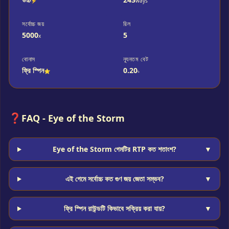
⚡
ways
সর্বোচ্চ জয়
রিল
5000
5
x
বোনাস
ন্যূনতম বেট
ফ্রি স্পিন
0.20
⭐
৳
❓
FAQ - Eye of the Storm
Eye of the Storm গেমটির RTP কত শতাংশ?
▼
এই গেমে সর্বোচ্চ কত গুণ জয় জেতা সম্ভব?
▼
ফ্রি স্পিন রাউন্ডটি কিভাবে সক্রিয় করা যায়?
▼