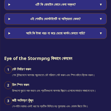
এটি কি মোবাইল ফোনে খেলা সম্ভব?
▼
এই গেমটির ভোলটাইলটি বা অস্থিরতা কেমন?
▼
আমি কি টাকা খরচ না করে ডেমো ভার্সন খেলতে পারি?
▼
Eye of the Stormpng কিভাবে খেলবেন
বেট নির্ধারণ করুন
1
গেম ইন্টারফেসে আপনার পছন্দমতো বেট পরিমাণ সেট করুন এবং স্পিন বাটনে ক্লিক করুন।
রিল স্পিন করুন
2
রিলগুলো ঘুরতে শুরু করবে এবং প্রতীকগুলো আপনার স্ক্রিনে এলোমেলোভাবে সাজানো হবে।
জয়ী সংমিশ্রণ খুঁজুন
3
পে-লাইন বরাবর একই ধরণের প্রতীক মিলিয়ে বড় পুরস্কার এবং বোনাস জিতে নিন।