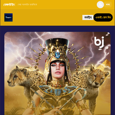
বেঙ্গলউইন
সেরা অনলাইন ক্যাসিনো
ভাষা
লগইন
এখনই যোগ দিন