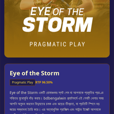
▶
Eye of the Storm
Pragmatic Play
RTP 96.50%
Eye of the Storm একটি রোমাঞ্চকর স্লট গেম যা আপনাকে প্রকৃতির প্রচণ্ড
শক্তির মুখোমুখি দাঁড় করায়। bdbengalwin প্ল্যাটফর্মে এই গেমটি খেলার সময়
আপনি অনুভব করবেন বিদ্যুতের চমক এবং ঝড়ের তীব্রতা, যা প্রতিটি স্পিনে বড়
জয়ের সম্ভাবনা তৈরি করে। এর অত্যাধুনিক গ্রাফিক্স এবং সাউন্ড ইফেক্ট আপনাকে