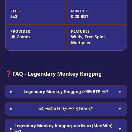
REELS
MIN BET
5x3
0.20 BDT
PROVIDER
FEATURES
Jili Games
Wilds, Free Spins,
Multiplier
❓
FAQ - Legendary Monkey Kingpng
Legendary Monkey Kingpng গেমটির RTP কত?
▼
এই গেমটিতে কি ফ্রি স্পিন সুবিধা আছে?
▼
Legendary Monkey Kingpng-এ সর্বোচ্চ জয় (Max Win)
▼
কত?