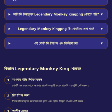
আমি কি বিনামূল্যে Legendary Monkey Kingpng খেলতে পারি?
▼
Legendary Monkey Kingpng কি মোবাইলে খেলা যায়?
▼
এই গেমটি কি নিরাপদ এবং নির্ভরযোগ্য?
▼
কিভাবে Legendary Monkey King খেলবেন
আপনার বাজি নির্ধারণ করুন
1
গেমটি শুরু করার আগে আপনার বাজেট অনুযায়ী কয়েন বা বেট অ্যামাউন্ট সেট করুন।
রিল স্পিন করুন
2
স্পিন বাটনে ক্লিক করে রিলগুলো ঘুরান এবং ম্যাচিং সিম্বল পাওয়ার চেষ্টা করুন।
প্রতীক মেলান
3