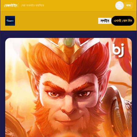
বেঙ্গলউইন
সেরা অনলাইন ক্যাসিনো
ভাষা
লগইন
এখনই যোগ দিন